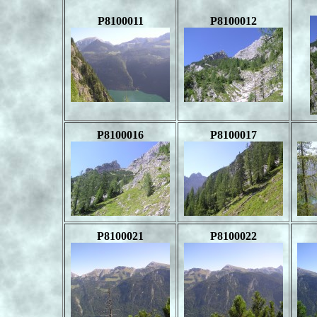
P8100011
P8100012
P8100016
P8100017
P8100021
P8100022